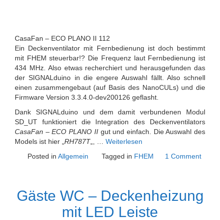
CasaFan – ECO PLANO II 112
Ein Deckenventilator mit Fernbedienung ist doch bestimmt
mit FHEM steuerbar!? Die Frequenz laut Fernbedienung ist
434 MHz. Also etwas recherchiert und herausgefunden das
der SIGNALduino in die engere Auswahl fällt. Also schnell
einen zusammengebaut (auf Basis des NanoCULs) und die
Firmware Version 3.3.4.0-dev200126 geflasht.
Dank SIGNALduino und dem damit verbundenen Modul
SD_UT funktioniert die Integration des Deckenventilators
CasaFan – ECO PLANO II
gut und einfach. Die Auswahl des
Models ist hier „
RH787T
„, …
Weiterlesen
Posted in
Allgemein
Tagged in
FHEM
1 Comment
Gäste WC – Deckenheizung
mit LED Leiste