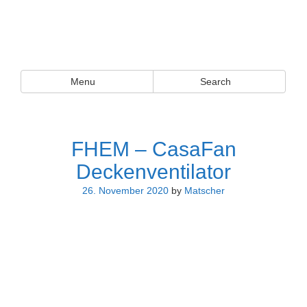
I told you so!
Menu
Search
Matschers Blog
FHEM – CasaFan
Deckenventilator
26. November 2020
by
Matscher